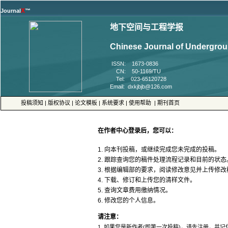
™
 ISSN: 1673-0836
 CN: 50-1169/TU
 Tel: 023-65120728
 |
 |
 |
 |
 |