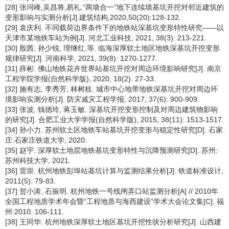
[28] 张珂峰,吴昌将,易礼.“两墙合一”地下连续墙基坑开挖对邻近建筑的
变形影响与实测分析[J].建筑结构,2020,50(20):128-132.
[29] 袁庆利. 不同载荷边界条件下的地铁站深基坑变形特性研究——以
天津市某地铁车站为例[J]. 河北工业科技, 2021, 38(3): 213-221.
[30] 殷茜, 孙少锐, 理继红,等. 临海深厚软土地区地铁深基坑开挖变形
规律研究[J]. 河南科学, 2021, 39(8): 1270-1277.
[31] 薛彬. 佛山地铁花卉世界站基坑开挖对周边环境影响研究[J]. 南京
工程学院学报(自然科学版), 2020, 18(2): 27-33.
[32] 施有志, 李秀芳, 林树枝. 城市中心地带地铁深基坑开挖对周边环
境影响实测分析[J]. 防灾减灾工程学报, 2017, 37(6): 900-909.
[33] 张波, 钱德玲, 蒋玉敏. 深基坑开挖变形控制及对周边建筑物影响
的研究[J]. 合肥工业大学学报(自然科学版), 2015, 38(11): 1513-1517.
[34] 孙小力. 苏州软土区地铁车站基坑开挖变形与稳定性研究[D]. 石家
庄:石家庄铁道大学, 2020.
[35] 赵宇. 深厚软土地层地铁基坑变形特性与沉降预测研究[D]. 苏州:
苏州科技大学, 2021.
[36] 雷崇. 杭州地铁彭埠站基坑计算与监测结果分析[J]. 铁道标准设计,
2011(5): 79-83.
[37] 贺小涛, 石振明. 杭州地铁一号线闸弄口站监测分析[A] // 2010年
全国工程地质学术年会暨“工程地质与海西建设”学术大会论文集[C]. 福
州:2010: 106-111.
[38] 王同华. 杭州地铁深厚软土地区基坑开挖性状分析研究[J]. 山西建