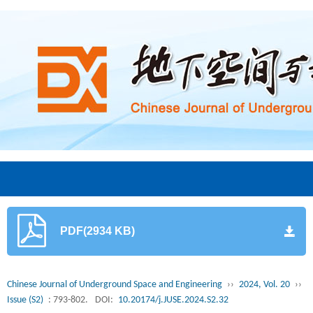
PDF(2934 KB)
Chinese Journal of Underground Space and Engineering
››
2024, Vol. 20
››
Issue (S2)
: 793-802.
DOI:
10.20174/j.JUSE.2024.S2.32