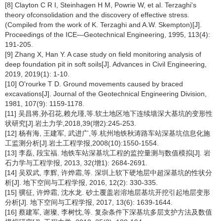
[8] Clayton C R I, Steinhagen H M, Powrie W, et al. Terzaghi's
theory ofconsolidation and the discovery of effective stress.
(Compiled from the work of K. Terzaghi and A.W. Skempton)[J].
Proceedings of the ICE—Geotechnical Engineering, 1995, 113(4):
191-205.
[9] Zhang X, Han Y. A case study on field monitoring analysis of
deep foundation pit in soft soils[J]. Advances in Civil Engineering,
2019, 2019(1): 1-10.
[10] O'rourke T D. Ground movements caused by braced
excavations[J]. Journal of the Geotechnical Engineering Division,
1981, 107(9): 1159-1178.
[11] 吴昌将,孙召花,赖允瑾,等.软土地区地下连续墙深大基坑的变形性
状研究[J].岩土力学,2018,39(增2):245-253.
[12] 杨有海, 王建军, 武进广,等.杭州地铁秋涛路车站深基坑信息化施
工监测分析[J].岩土工程学报,2008(10):1550-1554.
[13] 李磊, 段宝福. 地铁车站深基坑工程的监控量测与数值模拟[J]. 岩
石力学与工程学报, 2013, 32(增1): 2684-2691.
[14] 吴双武, 李辉, 许烨霜,等. 深圳上软下硬地层中超深基坑的性状分
析[J]. 地下空间与工程学报, 2016, 12(2): 330-335.
[15] 骥征, 许烨霜, 沈水龙. 砂土覆盖岩溶地层基坑开挖引起地层变形
分析[J]. 地下空间与工程学报, 2017, 13(6): 1639-1644.
[16] 蔡建军, 谢璨, 李树忱,等. 复杂条件下深基坑多层支护方法及数值