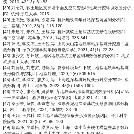
筑, 2016, 42(13): 81-83.
[39] 刘念武. 软土地区支护墙平面及空间变形特性与开挖环境效应分析
[D]. 杭州:浙江大学, 2015.
[40] 王杰光, 敬国均, 徐婧,等. 杭州地铁青年路站深基坑监测分析[J].
土工基础, 2019, 33(2): 116-120.
[41] 朱建才, 朱亦弘, 王旭,等. 杭州某软土超深基坑变形性状研究[J].
地下空间与工程学报, 2018, 14(增2): 335-341.
[42] 薛飞, 蒋文杰, 王天佐,等. 上海天山路地铁车站深基坑开挖施工监
测分析[J]. 绍兴文理学院学报(自然科学), 2021, 41(1): 22-28.
[43] 张少文. 苏州软土地区地铁基坑变形监测与数值模拟分析[D].武汉:
武汉理工大学, 2018.
[44] 刘德欣, 刘志贺, 过锦,等. 复杂环境条件下软土地基地铁车站基坑
变形特性与控制[J]. 地基处理, 2020, 2(6):509-515.
[45] 李航, 李泽文, 廖少明,等. 上海超深基坑环境变形时空分布特性实
测分析[J]. 岩土工程学报, 2023, 45(8):1595-1604.
[46] 申文永, 张克利, 姚爱敏. 某地铁车站深基坑监测数据分析[A] // 第
十一届深基础工程发展论坛论文集[C]. 太原,2021: 44-49.
[47] 秦会来, 黄俊, 李奇志,等. 深厚淤泥地层深基坑变形影响因素分析
[J]. 岩土工程学报, 2021, 43(增2): 23-26.
[48] 王娟, 王兴科. 软土地区基坑侧位移变形预警及预测[J]. 长江科学
院院报, 2021, 38(8): 91-96, 103.
[49] 顾晓强, 吴瑞拓, 梁发云,等. 上海土体小应变硬化模型整套参数取
值方法及工程验证[J]. 岩土力学, 2021, 42(3): 833-845.