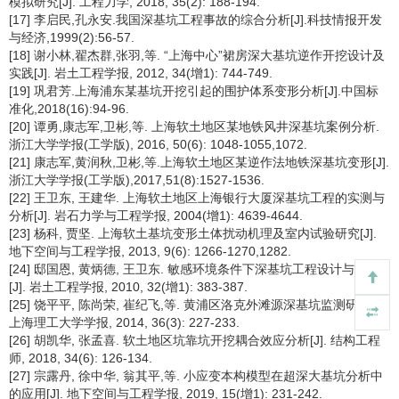
模拟研究[J]. 工程力学, 2018, 35(2): 188-194.
[17] 李启民,孔永安.我国深基坑工程事故的综合分析[J].科技情报开发
与经济,1999(2):56-57.
[18] 谢小林,翟杰群,张羽,等. “上海中心”裙房深大基坑逆作开挖设计及
实践[J]. 岩土工程学报, 2012, 34(增1): 744-749.
[19] 巩君芳.上海浦东某基坑开挖引起的围护体系变形分析[J].中国标
准化,2018(16):94-96.
[20] 谭勇,康志军,卫彬,等. 上海软土地区某地铁风井深基坑案例分析.
浙江大学学报(工学版), 2016, 50(6): 1048-1055,1072.
[21] 康志军,黄润秋,卫彬,等.上海软土地区某逆作法地铁深基坑变形[J].
浙江大学学报(工学版),2017,51(8):1527-1536.
[22] 王卫东, 王建华. 上海软土地区上海银行大厦深基坑工程的实测与
分析[J]. 岩石力学与工程学报, 2004(增1): 4639-4644.
[23] 杨科, 贾坚. 上海软土基坑变形土体扰动机理及室内试验研究[J].
地下空间与工程学报, 2013, 9(6): 1266-1270,1282.
[24] 邸国恩, 黄炳德, 王卫东. 敏感环境条件下深基坑工程设计与实践
[J]. 岩土工程学报, 2010, 32(增1): 383-387.
[25] 饶平平, 陈尚荣, 崔纪飞,等. 黄浦区洛克外滩源深基坑监测研究[J].
上海理工大学学报, 2014, 36(3): 227-233.
[26] 胡凯华, 张孟喜. 软土地区坑靠坑开挖耦合效应分析[J]. 结构工程
师, 2018, 34(6): 126-134.
[27] 宗露丹, 徐中华, 翁其平,等. 小应变本构模型在超深大基坑分析中
的应用[J]. 地下空间与工程学报, 2019, 15(增1): 231-242.