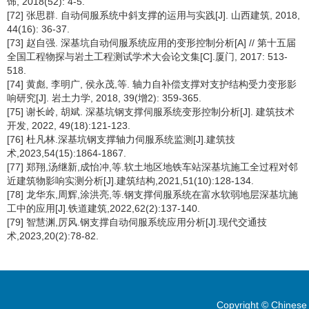
饰, 2018(52): 4-5.
[72] 张思群. 自动伺服系统中斜支撑的运用与实践[J]. 山西建筑, 2018,
44(16): 36-37.
[73] 赵自强. 深基坑自动伺服系统应用的变形控制分析[A] // 第十五届
全国工程物探与岩土工程测试学术大会论文集[C].厦门, 2017: 513-
518.
[74] 黄彪, 李明广, 侯永茂,等. 轴力自补偿支撑对支护结构受力变形影
响研究[J]. 岩土力学, 2018, 39(增2): 359-365.
[75] 谢长岭, 胡斌. 深基坑钢支撑伺服系统变形控制分析[J]. 建筑技术
开发, 2022, 49(18):121-123.
[76] 杜凡林.深基坑钢支撑轴力伺服系统监测[J].建筑技
术,2023,54(15):1864-1867.
[77] 郑翔,汤继新,成怡冲,等.软土地区地铁车站深基坑施工全过程对邻
近建筑物影响实测分析[J].建筑结构,2021,51(10):128-134.
[78] 龙华东,周辉,涂洪亮,等.钢支撑伺服系统在富水软弱地层深基坑施
工中的应用[J].铁道建筑,2022,62(2):137-140.
[79] 智慧渊,厉风.钢支撑自动伺服系统应用分析[J].现代交通技
术,2023,20(2):78-82.
Copyright © Chinese 