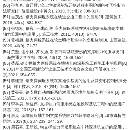
[50] 孙九春, 白廷辉. 软土地铁深基坑开挖过程中围护侧向变形控制方
法研究[J]. 隧道建设(中英文), 2019, 39(增2): 308-317.
[51] 吉茂杰. 钢支撑伺服系统在轨道交通工程中的应用[J]. 建筑施工,
2018, 40(4): 584-587
[52] 张德标, 费巍, 王成焱,等.应力伺服系统在紧邻地铁深基坑钢支撑
轴力监测中的应用[J]. 施工技术, 2011, 40(10): 67-70.
[53] 黄祖超. 轴力伺服系统在软土明挖基坑中的变形控制[J]. 山西建筑,
2020, 46(9): 71-72.
[54] 贾坚, 谢小林, 罗发扬,等.控制深基坑变形的支撑轴力伺服系统[J].
上海交通大学学报, 2009, 43(10): 1589-1594.
[55] 柴磊.钢支撑轴力伺服系统在地铁车站深基坑工程施工中的应用[A]
// 2021年全国工程建设行业施工技术交流会论文集(下册)[C]. 北
京,2021: 654-655.
[56] 李建望. 钢支撑伺服系统在某地铁基坑的运用及其变形控制效果分
析[J]. 施工技术, 2018, 47(增4): 1505-1507.
[57] 黄亮亮. 钢支撑自动伺服系统对周边环境的影响实测与分析[J]. 建
筑施工, 2015, 37(8): 1014-1016.
[58] 李孚昊, 徐佳伟. 支撑轴力伺服系统在地铁深基坑工程中的应用[J].
路基工程, 2018(3): 157-161.
[59] 唐克. 基坑伺服轴力钢支撑系统轴力加载策略研究[J]. 城市道桥与
防洪, 2019(8): 237-239, 244, 29.
[60] 周石喜, 王新线. 钢支撑轴力伺服系统在车站深基坑支护的应用[J].