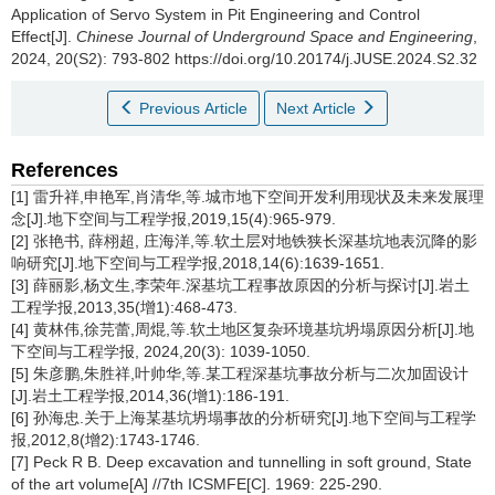
Application of Servo System in Pit Engineering and Control
Effect[J].
Chinese Journal of Underground Space and Engineering
,
2024, 20(S2): 793-802 https://doi.org/10.20174/j.JUSE.2024.S2.32
Previous Article
Next Article
References
[1] 雷升祥,申艳军,肖清华,等.城市地下空间开发利用现状及未来发展理
念[J].地下空间与工程学报,2019,15(4):965-979.
[2] 张艳书, 薛栩超, 庄海洋,等.软土层对地铁狭长深基坑地表沉降的影
响研究[J].地下空间与工程学报,2018,14(6):1639-1651.
[3] 薛丽影,杨文生,李荣年.深基坑工程事故原因的分析与探讨[J].岩土
工程学报,2013,35(增1):468-473.
[4] 黄林伟,徐芫蕾,周焜,等.软土地区复杂环境基坑坍塌原因分析[J].地
下空间与工程学报, 2024,20(3): 1039-1050.
[5] 朱彦鹏,朱胜祥,叶帅华,等.某工程深基坑事故分析与二次加固设计
[J].岩土工程学报,2014,36(增1):186-191.
[6] 孙海忠.关于上海某基坑坍塌事故的分析研究[J].地下空间与工程学
报,2012,8(增2):1743-1746.
[7] Peck R B. Deep excavation and tunnelling in soft ground, State
of the art volume[A] //7th ICSMFE[C]. 1969: 225-290.