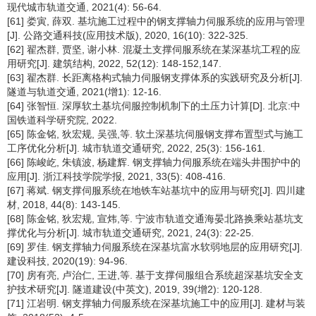
现代城市轨道交通, 2021(4): 56-64.
[61] 娄寅, 薛双. 基坑施工过程中的钢支撑轴力伺服系统的应用与管理
[J]. 公路交通科技(应用技术版), 2020, 16(10): 322-325.
[62] 翟杰群, 贾坚, 谢小林. 混凝土支撑伺服系统在某深基坑工程的应
用研究[J]. 建筑结构, 2022, 52(12): 148-152,147.
[63] 翟杰群. 长距离格构式轴力伺服钢支撑体系的实践研究及分析[J].
隧道与轨道交通, 2021(增1): 12-16.
[64] 张智恒. 深厚软土基坑伺服控制机制下的土压力计算[D]. 北京:中
国铁道科学研究院, 2022.
[65] 陈金铭, 狄宏规, 吴强,等. 软土深基坑伺服钢支撑布置型式与施工
工序优化分析[J]. 城市轨道交通研究, 2022, 25(3): 156-161.
[66] 陈峻屹, 朱镇波, 杨建辉. 钢支撑轴力伺服系统在端头井围护中的
应用[J]. 浙江科技学院学报, 2021, 33(5): 408-416.
[67] 蒋斌. 钢支撑伺服系统在地铁车站基坑中的应用与研究[J]. 四川建
材, 2018, 44(8): 143-145.
[68] 陈金铭, 狄宏规, 宣炜,等. 宁波市轨道交通海晏北路换乘站基坑支
撑优化与分析[J]. 城市轨道交通研究, 2021, 24(3): 22-25.
[69] 罗佳. 钢支撑轴力伺服系统在深基坑富水软弱地层的应用研究[J].
建设科技, 2020(19): 94-96.
[70] 房有亮, 卢治仁, 王进,等. 基于支撑伺服组合系统超深基坑安全支
护技术研究[J]. 隧道建设(中英文), 2019, 39(增2): 120-128.
[71] 江岩明. 钢支撑轴力伺服系统在深基坑施工中的应用[J]. 建材与装