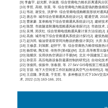
[9] 李鑫宇, 赵光辉, 许淑惠. 综合管廊电力舱长距离通风分区关键技术
[10] 李哲, 高锴, 张晨, 等. 综合管廊电力舱温度场的数值模拟研究[
[11] 韦岩, 谢安生, 洪梦华. 综合管廊电缆舱断面形状对通风影响的研究
[12] 唐志华. 城市综合管廊通风系统设计[J]. 暖通空调, 2018, 48
[13] 曹家豪. 某单舱地下综合管廊通风系统设计[J]. 建材技术与应用,
[14] 陈慧. 市政隧道附属电缆舱通风标准探讨[J]. 市政技术, 2023,
[15] 吴博, 郑庆红. 综合管廊电缆舱通风量计算方法综述[J]. 建筑热
[16] 高彪. 城市地下综合管廊通风系统设计探讨[J]. 建筑热能通风空调,
[17] 赵兴民. 输油管道双管同沟敷设的数值计算[D]. 大庆:东北
[18] 王修彦, 刘旭辉, 赵怀宇, 等. 综合管廊热力舱管线散热计算及数值
[19] 杨世铭, 陶文铨. 传热学(第4版)[M]. 北京:高等教育出版社,
[20] 陆耀庆. 实用供热空调设计手册[M]. 北京:中国建筑工业出
[21] 孙亚芬. 高压电路设备防凝露控制的研究[J]. 自动化技术与应用, 
[22] 张俊民, 侯振华, 张春朋, 等. 27.5kV GIS母线室三维温度场
[23] 甘甜. 地下大空间变工作区贴附送风空气分布特性[J]. 地下空间
[24] 王启隆, 茅奕晟, 于竞哲, 等. 多种敷设方式下10k
术, 2022 (13):163-166, 201.