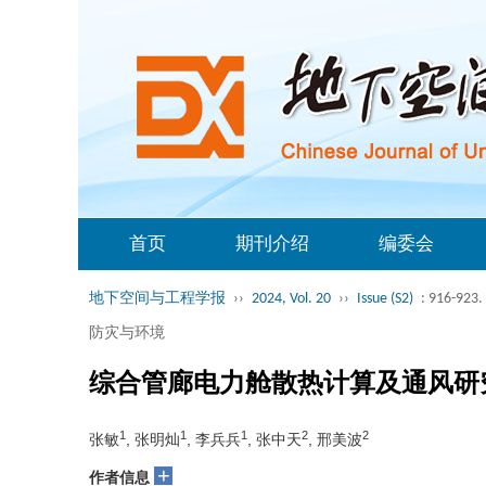
首页
期刊介绍
编委会
地下空间与工程学报
››
2024, Vol. 20
››
Issue (S2)
: 916-923.
防灾与环境
综合管廊电力舱散热计算及通风研
1
1
1
2
2
张敏
, 张明灿
, 李兵兵
, 张中天
, 邢美波
+
作者信息