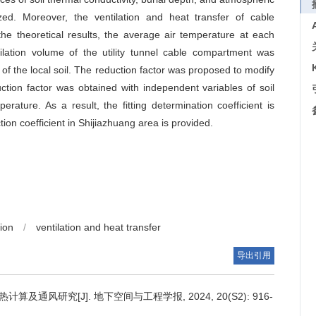
ed. Moreover, the ventilation and heat transfer of cable
e theoretical results, the average air temperature at each
ilation volume of the utility tunnel cable compartment was
 of the local soil. The reduction factor was proposed to modify
uction factor was obtained with independent variables of soil
rature. As a result, the fitting determination coefficient is
on coefficient in Shijiazhuang area is provided.
tion
/
ventilation and heat transfer
导出引用
及通风研究[J]. 地下空间与工程学报, 2024, 20(S2): 916-