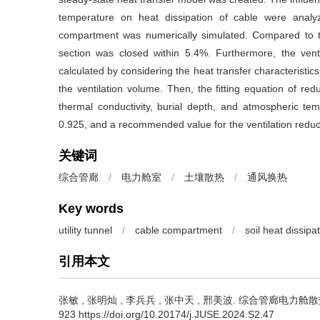
temperature on heat dissipation of cable were analyz
compartment was numerically simulated. Compared to th
section was closed within 5.4%. Furthermore, the vent
calculated by considering the heat transfer characteristics
the ventilation volume. Then, the fitting equation of red
thermal conductivity, burial depth, and atmospheric tempe
0.925, and a recommended value for the ventilation reducti
关键词
综合管廊
/
电力舱室
/
土壤散热
/
通风换热
Key words
utility tunnel
/
cable compartment
/
soil heat dissipa
引用本文
张敏
,
张明灿
,
李兵兵
,
张中天
,
邢美波
.
综合管廊电力舱散热计算
923 https://doi.org/10.20174/j.JUSE.2024.S2.47