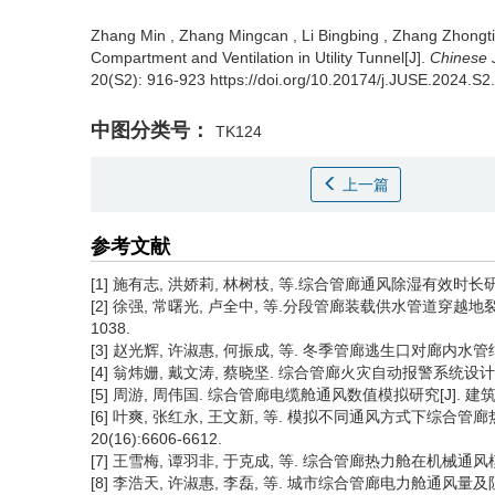
Zhang Min
,
Zhang Mingcan
,
Li Bingbing
,
Zhang Zhongt
Compartment and Ventilation in Utility Tunnel[J].
Chinese 
20(S2): 916-923 https://doi.org/10.20174/j.JUSE.2024.S2
中图分类号：
TK124
上一篇
参考文献
[1] 施有志, 洪娇莉, 林树枝, 等.综合管廊通风除湿有效时长研究[J]
[2] 徐强, 常曙光, 卢全中, 等.分段管廊装载供水管道穿越地裂缝适宜
1038.
[3] 赵光辉, 许淑惠, 何振成, 等. 冬季管廊逃生口对廊内水管结冰的影响
[4] 翁炜姗, 戴文涛, 蔡晓坚. 综合管廊火灾自动报警系统设计要点[J
[5] 周游, 周伟国. 综合管廊电缆舱通风数值模拟研究[J]. 建筑热能通风
[6] 叶爽, 张红永, 王文新, 等. 模拟不同通风方式下综合管廊
20(16):6606-6612.
[7] 王雪梅, 谭羽非, 于克成, 等. 综合管廊热力舱在机械通风模式下
[8] 李浩天, 许淑惠, 李磊, 等. 城市综合管廊电力舱通风量及阻力研究